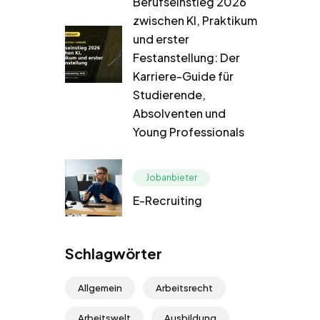
Berufseinstieg 2026
zwischen KI, Praktikum
und erster
Festanstellung: Der
Karriere-Guide für
Studierende,
Absolventen und
Young Professionals
Jobanbieter
E-Recruiting
Schlagwörter
Allgemein
Arbeitsrecht
Arbeitswelt
Ausbildung