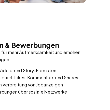
on & Bewerbungen
en für mehr Aufmerksamkeit und erhöhen
ngen.
 Videos und Story-Formaten
durch Likes, Kommentare und Shares
en Verbreitung von Jobanzeigen
rbungen über soziale Netzwerke