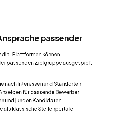
 Ansprache passender
edia-Plattformen können
 der passenden Zielgruppe ausgespielt
e nach Interessen und Standorten
 Anzeigen für passende Bewerber
en und jungen Kandidaten
e als klassische Stellenportale