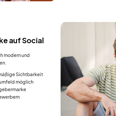
e auf Social
ich modern und
en.
mäßige Sichtbarkeit
sumfeld möglich
itgebermarke
Bewerbern