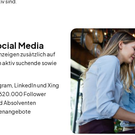
iv sind.
cial Media
zeigen zusätzlich auf
h aktiv suchende sowie
gram, LinkedIn und Xing
s 620.000 Follower
nd Absolventen
llenangebote