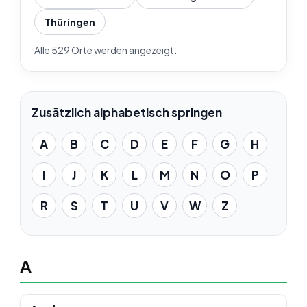
Thüringen
Alle 529 Orte werden angezeigt.
Zusätzlich alphabetisch springen
A
B
C
D
E
F
G
H
I
J
K
L
M
N
O
P
R
S
T
U
V
W
Z
A