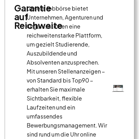
Garantie
Unsere Jobbörse bietet
auf
Unternehmen, Agenturen und
Reichweite
Organisationen eine
reichweitenstarke Plattform,
um gezielt Studierende,
Auszubildende und
Absolventen anzusprechen.
Mit unseren Stellenanzeigen –
von Standard bis Top90 –
erhalten Sie maximale
Sichtbarkeit, flexible
Laufzeiten und ein
umfassendes
Bewerbungsmanagement. Wir
sind rund um die Uhr online