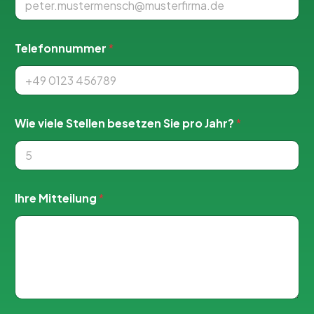
Telefonnummer
*
E
Wie viele Stellen besetzen Sie pro Jahr?
*
-
M
a
i
l
-
Ihre Mitteilung
*
A
d
r
e
s
s
e
S
i