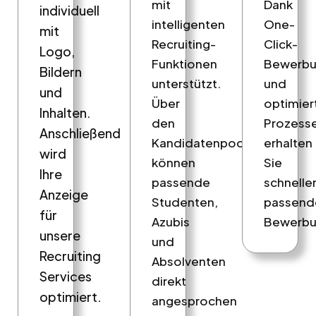
mit
Dank
individuell
intelligenten
One-
mit
Recruiting-
Click-
Logo,
Funktionen
Bewerb
Bildern
unterstützt.
und
und
Über
optimier
Inhalten.
den
Prozess
Anschließend
Kandidatenpool
erhalten
wird
können
Sie
Ihre
passende
schnelle
Anzeige
Studenten,
passend
für
Azubis
Bewerbu
unsere
und
Recruiting
Absolventen
Services
direkt
optimiert.
angesprochen