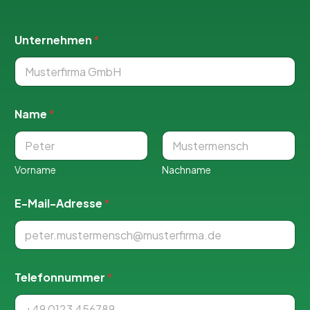
Unternehmen
*
Name
*
Vorname
Nachname
S
E-Mail-Adresse
*
i
e
v
i
e
l
Telefonnummer
*
e
W