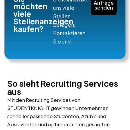
Anfrage
möchten
uns viele
senden
viele
Stellen
Stellenanzeigen
belegen.
kaufen?
Kontaktieren
Sie uns!
So sieht Recruiting Services
aus
Mit den Recruiting Services von
STUDENTKNIGHT gewinnen Unternehmen
schneller passende Studenten, Azubis und
Absolventen und optimieren den gesamten