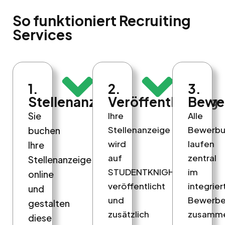
So funktioniert Recruiting
Services
1.
2.
3.
Stellenanzeige
Veröffentlichung
Bewe
Sie
Ihre
Alle
Stellenanzeige
Bewerb
buchen
wird
laufen
Ihre
auf
zentral
Stellenanzeige
STUDENTKNIGHT
im
online
veröffentlicht
integrier
und
und
Bewerbe
gestalten
zusätzlich
zusamm
diese