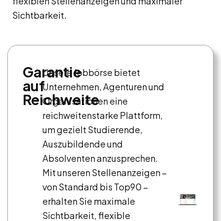
flexiblen Stellenanzeigen und maximaler
Sichtbarkeit.
Garantie
Unsere Jobbörse bietet
auf
Unternehmen, Agenturen und
Reichweite
Organisationen eine
reichweitenstarke Plattform,
um gezielt Studierende,
Auszubildende und
Absolventen anzusprechen.
Mit unseren Stellenanzeigen –
von Standard bis Top90 –
erhalten Sie maximale
Sichtbarkeit, flexible