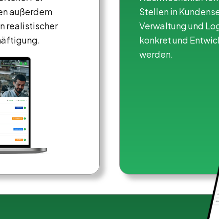
len außerdem
Stellen in Kundense
n realistischer
Verwaltung und Lo
häftigung.
konkret und Entwi
werden.