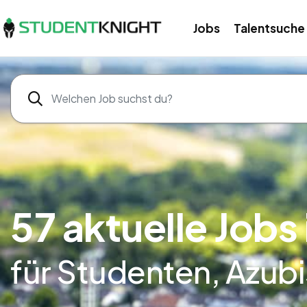
Jobs
Talentsuche
57 aktuelle Jobs 
für Studenten, Azub