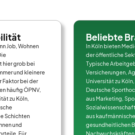
lität
Beliebte B
wenn Job, Wohnen
In Köln bieten Medi
Die
der öffentliche Sek
 hier grob bei
Typische Arbeitgeb
mmer und kleinere
Versicherungen, Ag
 Faktor bei der
Universität zu Köl
zen häufig ÖPNV,
Deutsche Sporthoch
tät zu Köln,
aus Marketing, Sp
tsche
Sozialwissenschaf
ie Schichten
aus kaufmännische
ennen und
gesundheitlichen B
rteile. Für
Nachwuchskräften 