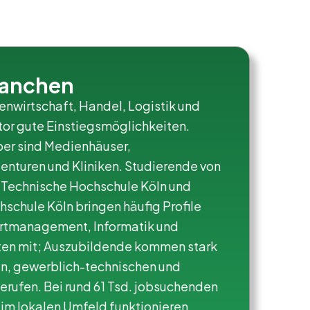
ranchen
enwirtschaft, Handel, Logistik und
tor gute Einstiegsmöglichkeiten.
er sind Medienhäuser,
enturen und Kliniken. Studierende von
n, Technische Hochschule Köln und
schule Köln bringen häufig Profile
ortmanagement, Informatik und
ten mit; Auszubildende kommen stark
n, gewerblich-technischen und
erufen. Bei rund 61 Tsd. jobsuchenden
im lokalen Umfeld funktionieren