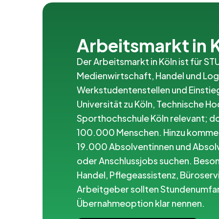
Arbeitsmarkt in 
Der Arbeitsmarkt in Köln ist für 
Medienwirtschaft, Handel und Log
Werkstudentenstellen und Einstieg
Universität zu Köln, Technische H
Sporthochschule Köln relevant; do
100.000 Menschen. Hinzu kommen
19.000 Absolventinnen und Absolv
oder Anschlussjobs suchen. Besond
Handel, Pflegeassistenz, Büroserv
Arbeitgeber sollten Stundenumfa
Übernahmeoption klar nennen.