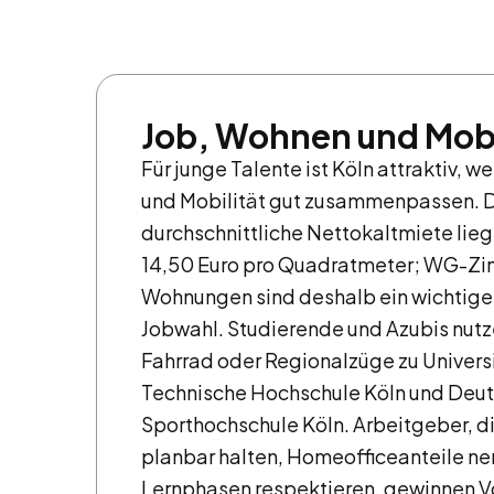
Job, Wohnen und Mobi
Für junge Talente ist Köln attraktiv, 
und Mobilität gut zusammenpassen. 
durchschnittliche Nettokaltmiete liegt
14,50 Euro pro Quadratmeter; WG-Zi
Wohnungen sind deshalb ein wichtiger
Jobwahl. Studierende und Azubis nut
Fahrrad oder Regionalzüge zu Universi
Technische Hochschule Köln und Deu
Sporthochschule Köln. Arbeitgeber, d
planbar halten, Homeofficeanteile n
Lernphasen respektieren, gewinnen Vo