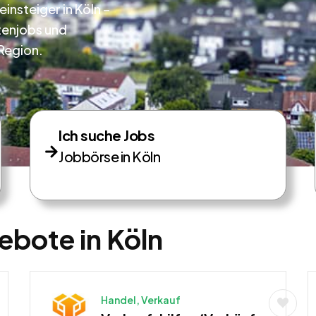
insteiger in Köln –
tenjobs und
Region.
Ich suche Jobs
Jobbörse in Köln
ebote in Köln
Handel, Verkauf