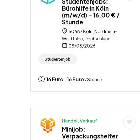
Studentenjobs:
Bürohilfe in Köln
(m/w/d) – 16,00 € /
Stunde
50667 Köln, Nordrhein-
Westfalen, Deutschland
08/08/2026
Studentenjob
16
Euro
16
Euro
-
/ Stunde
Handel, Verkauf
Minijob:
Verpackungshelfer