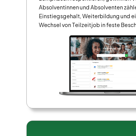
Absolventinnen und Absolventen zäh
Einstiegsgehalt, Weiterbildung und ei
Wechsel von Teilzeitjob in feste Besc