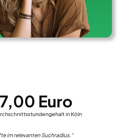
17,00 Euro
rchschnittsstundengehalt in Köln
e im relevanten Suchradius.“