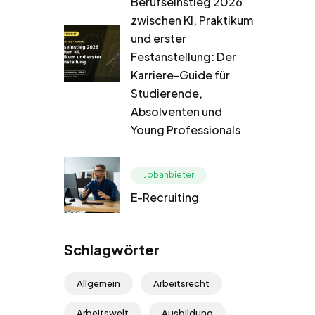
Berufseinstieg 2026
zwischen KI, Praktikum
und erster
Festanstellung: Der
Karriere-Guide für
Studierende,
Absolventen und
Young Professionals
Jobanbieter
E-Recruiting
Schlagwörter
Allgemein
Arbeitsrecht
Arbeitswelt
Ausbildung