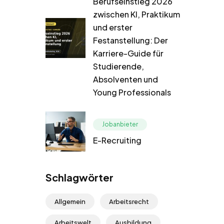
Berufseinstieg 2026
zwischen KI, Praktikum
und erster
Festanstellung: Der
Karriere-Guide für
Studierende,
Absolventen und
Young Professionals
Jobanbieter
E-Recruiting
Schlagwörter
Allgemein
Arbeitsrecht
Arbeitswelt
Ausbildung