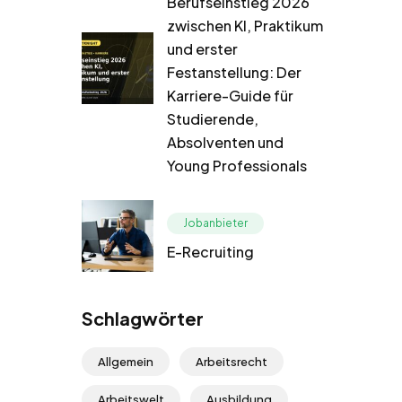
Berufseinstieg 2026
zwischen KI, Praktikum
und erster
Festanstellung: Der
Karriere-Guide für
Studierende,
Absolventen und
Young Professionals
Jobanbieter
E-Recruiting
Schlagwörter
Allgemein
Arbeitsrecht
Arbeitswelt
Ausbildung