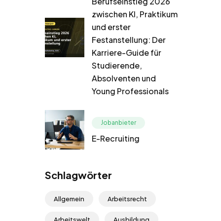
Berufseinstieg 2026
zwischen KI, Praktikum
und erster
Festanstellung: Der
Karriere-Guide für
Studierende,
Absolventen und
Young Professionals
Jobanbieter
E-Recruiting
Schlagwörter
Allgemein
Arbeitsrecht
Arbeitswelt
Ausbildung