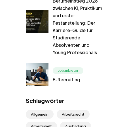
Berufseinstieg 2026
zwischen KI, Praktikum
und erster
Festanstellung: Der
Karriere-Guide für
Studierende,
Absolventen und
Young Professionals
Jobanbieter
E-Recruiting
Schlagwörter
Allgemein
Arbeitsrecht
Arbeitswelt
Ausbildung