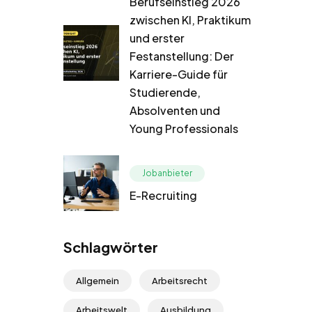
Berufseinstieg 2026
zwischen KI, Praktikum
und erster
Festanstellung: Der
Karriere-Guide für
Studierende,
Absolventen und
Young Professionals
Jobanbieter
E-Recruiting
Schlagwörter
Allgemein
Arbeitsrecht
Arbeitswelt
Ausbildung