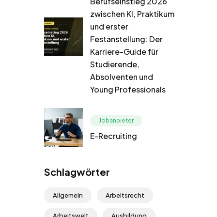
Berufseinstieg 2026
zwischen KI, Praktikum
und erster
Festanstellung: Der
Karriere-Guide für
Studierende,
Absolventen und
Young Professionals
Jobanbieter
E-Recruiting
Schlagwörter
Allgemein
Arbeitsrecht
Arbeitswelt
Ausbildung