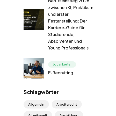
Berufseinstieg 2026
zwischen KI, Praktikum
und erster
Festanstellung: Der
Karriere-Guide für
Studierende,
Absolventen und
Young Professionals
Jobanbieter
E-Recruiting
Schlagwörter
Allgemein
Arbeitsrecht
Arbeitswelt
Ausbildung