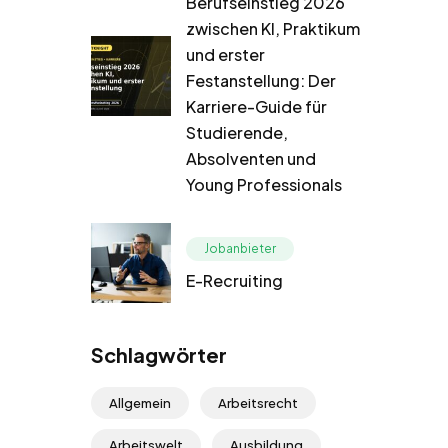
Berufseinstieg 2026
zwischen KI, Praktikum
und erster
Festanstellung: Der
Karriere-Guide für
Studierende,
Absolventen und
Young Professionals
Jobanbieter
E-Recruiting
Schlagwörter
Allgemein
Arbeitsrecht
Arbeitswelt
Ausbildung