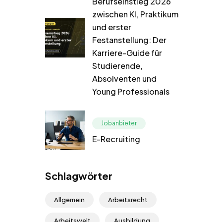
Berufseinstieg 2026
zwischen KI, Praktikum
und erster
Festanstellung: Der
Karriere-Guide für
Studierende,
Absolventen und
Young Professionals
Jobanbieter
E-Recruiting
Schlagwörter
Allgemein
Arbeitsrecht
Arbeitswelt
Ausbildung