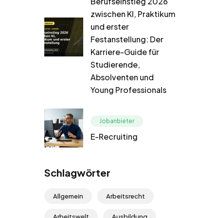
Berufseinstieg 2026
zwischen KI, Praktikum
und erster
Festanstellung: Der
Karriere-Guide für
Studierende,
Absolventen und
Young Professionals
Jobanbieter
E-Recruiting
Schlagwörter
Allgemein
Arbeitsrecht
Arbeitswelt
Ausbildung