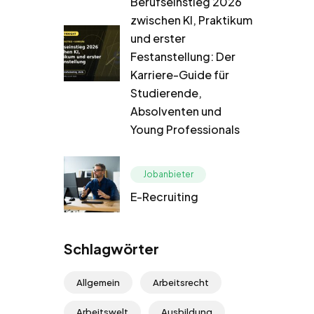
Berufseinstieg 2026
zwischen KI, Praktikum
und erster
Festanstellung: Der
Karriere-Guide für
Studierende,
Absolventen und
Young Professionals
Jobanbieter
E-Recruiting
Schlagwörter
Allgemein
Arbeitsrecht
Arbeitswelt
Ausbildung