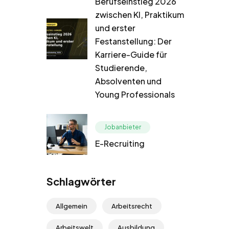
Berufseinstieg 2026
zwischen KI, Praktikum
und erster
Festanstellung: Der
Karriere-Guide für
Studierende,
Absolventen und
Young Professionals
Jobanbieter
E-Recruiting
Schlagwörter
Allgemein
Arbeitsrecht
Arbeitswelt
Ausbildung