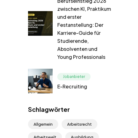
Berufseinstieg 2026
zwischen KI, Praktikum
und erster
Festanstellung: Der
Karriere-Guide für
Studierende,
Absolventen und
Young Professionals
Jobanbieter
E-Recruiting
Schlagwörter
Allgemein
Arbeitsrecht
Arbeitswelt
Ausbildung