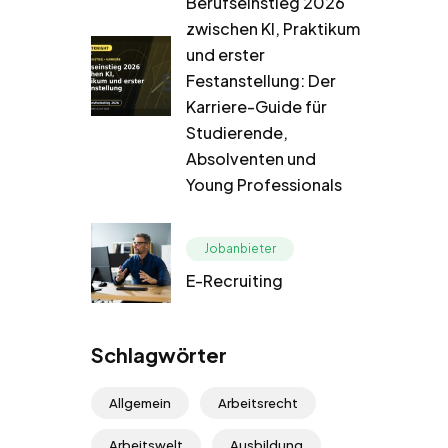
Berufseinstieg 2026
zwischen KI, Praktikum
und erster
Festanstellung: Der
Karriere-Guide für
Studierende,
Absolventen und
Young Professionals
Jobanbieter
E-Recruiting
Schlagwörter
Allgemein
Arbeitsrecht
Arbeitswelt
Ausbildung