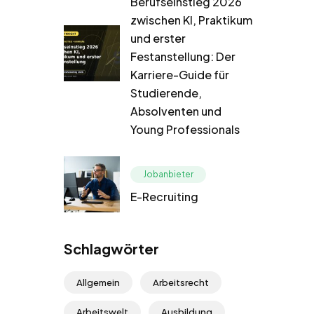
Berufseinstieg 2026
zwischen KI, Praktikum
und erster
Festanstellung: Der
Karriere-Guide für
Studierende,
Absolventen und
Young Professionals
Jobanbieter
E-Recruiting
Schlagwörter
Allgemein
Arbeitsrecht
Arbeitswelt
Ausbildung