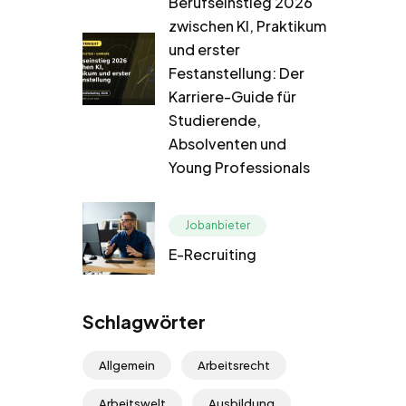
Berufseinstieg 2026
zwischen KI, Praktikum
und erster
Festanstellung: Der
Karriere-Guide für
Studierende,
Absolventen und
Young Professionals
Jobanbieter
E-Recruiting
Schlagwörter
Allgemein
Arbeitsrecht
Arbeitswelt
Ausbildung