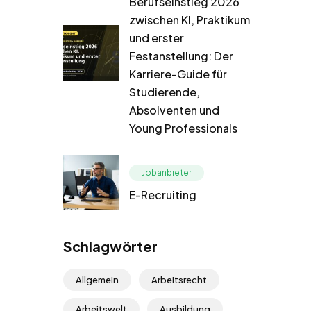
Berufseinstieg 2026
zwischen KI, Praktikum
und erster
Festanstellung: Der
Karriere-Guide für
Studierende,
Absolventen und
Young Professionals
Jobanbieter
E-Recruiting
Schlagwörter
Allgemein
Arbeitsrecht
Arbeitswelt
Ausbildung