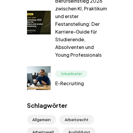
Berufseinstieg 2026
zwischen KI, Praktikum
und erster
Festanstellung: Der
Karriere-Guide für
Studierende,
Absolventen und
Young Professionals
Jobanbieter
E-Recruiting
Schlagwörter
Allgemein
Arbeitsrecht
Arbeitswelt
Ausbildung