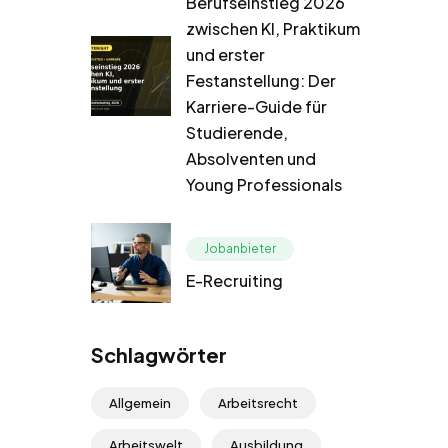
Berufseinstieg 2026
zwischen KI, Praktikum
und erster
Festanstellung: Der
Karriere-Guide für
Studierende,
Absolventen und
Young Professionals
Jobanbieter
E-Recruiting
Schlagwörter
Allgemein
Arbeitsrecht
Arbeitswelt
Ausbildung