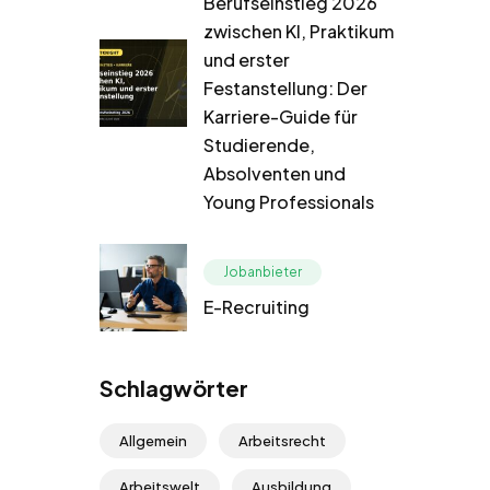
Berufseinstieg 2026
zwischen KI, Praktikum
und erster
Festanstellung: Der
Karriere-Guide für
Studierende,
Absolventen und
Young Professionals
Jobanbieter
E-Recruiting
Schlagwörter
Allgemein
Arbeitsrecht
Arbeitswelt
Ausbildung