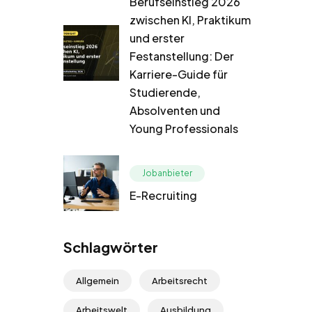
Berufseinstieg 2026
zwischen KI, Praktikum
und erster
Festanstellung: Der
Karriere-Guide für
Studierende,
Absolventen und
Young Professionals
Jobanbieter
E-Recruiting
Schlagwörter
Allgemein
Arbeitsrecht
Arbeitswelt
Ausbildung