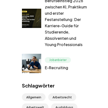
Berufseinstieg 2026
zwischen KI, Praktikum
und erster
Festanstellung: Der
Karriere-Guide für
Studierende,
Absolventen und
Young Professionals
Jobanbieter
E-Recruiting
Schlagwörter
Allgemein
Arbeitsrecht
Arbeitswelt
Ausbildung