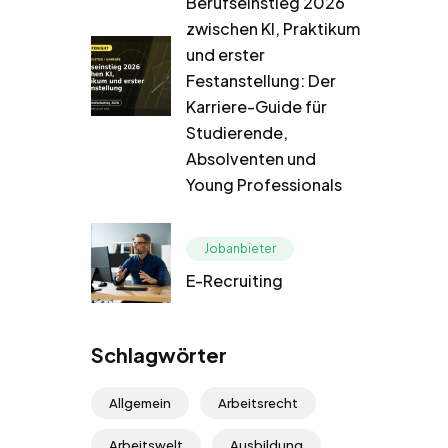
Berufseinstieg 2026
zwischen KI, Praktikum
und erster
Festanstellung: Der
Karriere-Guide für
Studierende,
Absolventen und
Young Professionals
Jobanbieter
E-Recruiting
Schlagwörter
Allgemein
Arbeitsrecht
Arbeitswelt
Ausbildung