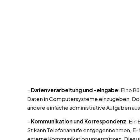
–
Datenverarbeitung und -eingabe
: Eine B
Daten in Computersysteme einzugeben, Dok
andere einfache administrative Aufgaben au
–
Kommunikation und Korrespondenz
: Ein
St kann Telefonanrufe entgegennehmen, E-M
externe Kommunikation unterstützen. Dies u