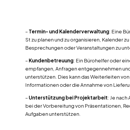
–
Termin- und Kalenderverwaltung
: Eine Bü
St zu planen und zu organisieren, Kalender z
Besprechungen oder Veranstaltungen zu unt
–
Kundenbetreuung
: Ein Bürohelfer oder ei
empfangen, Anfragen entgegennehmen und 
unterstützen. Dies kann das Weiterleiten von
Informationen oder die Annahme von Liefer
–
Unterstützung bei Projektarbeit
: Je nach
bei der Vorbereitung von Präsentationen, 
Aufgaben unterstützen.