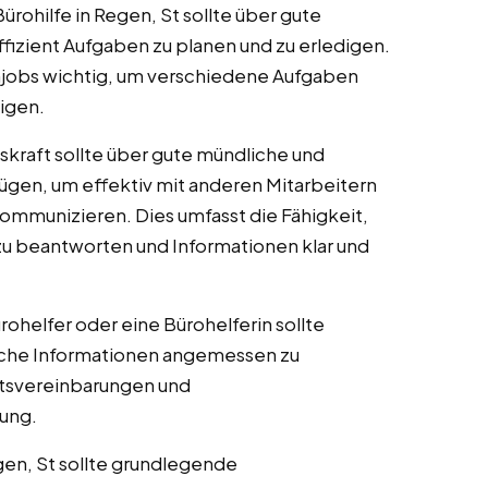
Bürohilfe in Regen, St sollte über gute
fizient Aufgaben zu planen und zu erledigen.
njobs wichtig, um verschiedene Aufgaben
igen.
fskraft sollte über gute mündliche und
ügen, um effektiv mit anderen Mitarbeitern
ommunizieren. Dies umfasst die Fähigkeit,
u beantworten und Informationen klar und
ürohelfer oder eine Bürohelferin sollte
auliche Informationen angemessen zu
itsvereinbarungen und
tung.
egen, St sollte grundlegende