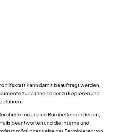
ürohilfskraft kann damit beauftragt werden,
umente zu scannen oder zu kopieren und
szuführen.
 Bürohelfer oder eine Bürohelferin in Regen,
ails beantworten und die interne und
mfasst möglicherweise das Terminieren von