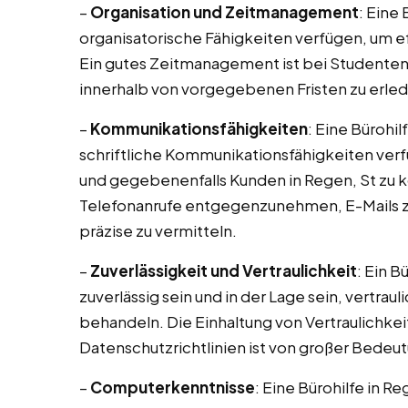
–
Organisation und Zeitmanagement
: Eine 
organisatorische Fähigkeiten verfügen, um ef
Ein gutes Zeitmanagement ist bei Studente
innerhalb von vorgegebenen Fristen zu erled
–
Kommunikationsfähigkeiten
: Eine Bürohil
schriftliche Kommunikationsfähigkeiten verf
und gegebenenfalls Kunden in Regen, St zu k
Telefonanrufe entgegenzunehmen, E-Mails z
präzise zu vermitteln.
–
Zuverlässigkeit und Vertraulichkeit
: Ein B
zuverlässig sein und in der Lage sein, vertr
behandeln. Die Einhaltung von Vertraulichke
Datenschutzrichtlinien ist von großer Bedeu
–
Computerkenntnisse
: Eine Bürohilfe in R