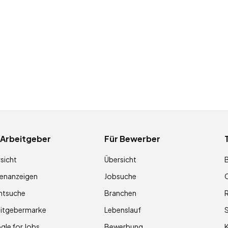
 Arbeitgeber
Für Bewerber
sicht
Übersicht
lenanzeigen
Jobsuche
O
ntsuche
Branchen
R
eitgebermarke
Lebenslauf
S
le for Jobs
Bewerbung
K