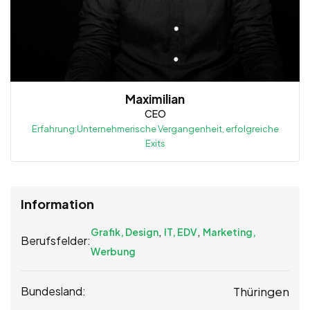
Maximilian
CEO
Erfahrung:Unternehmerische Vergangenheit, erfolgreiche
Exits
Information
,
,
Grafik, Design
IT, EDV
Marketing,
Berufsfelder:
Werbung
Thüringen
Bundesland: