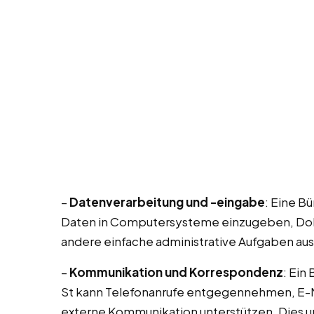
–
Datenverarbeitung und -eingabe
: Eine B
Daten in Computersysteme einzugeben, Dok
andere einfache administrative Aufgaben au
–
Kommunikation und Korrespondenz
: Ein
St kann Telefonanrufe entgegennehmen, E-M
externe Kommunikation unterstützen. Dies u