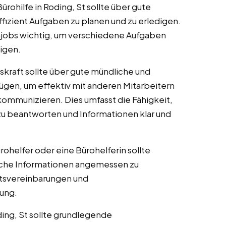
Bürohilfe in Roding, St sollte über gute
fizient Aufgaben zu planen und zu erledigen.
njobs wichtig, um verschiedene Aufgaben
igen.
fskraft sollte über gute mündliche und
ügen, um effektiv mit anderen Mitarbeitern
kommunizieren. Dies umfasst die Fähigkeit,
u beantworten und Informationen klar und
ürohelfer oder eine Bürohelferin sollte
auliche Informationen angemessen zu
itsvereinbarungen und
tung.
oding, St sollte grundlegende