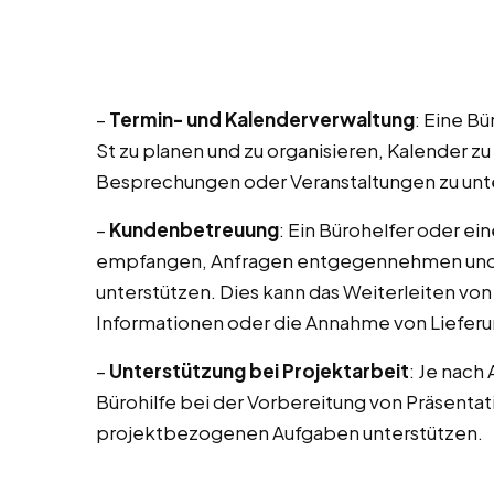
–
Termin- und Kalenderverwaltung
: Eine Bü
St zu planen und zu organisieren, Kalender z
Besprechungen oder Veranstaltungen zu unt
–
Kundenbetreuung
: Ein Bürohelfer oder ei
empfangen, Anfragen entgegennehmen und 
unterstützen. Dies kann das Weiterleiten von
Informationen oder die Annahme von Liefer
–
Unterstützung bei Projektarbeit
: Je nach 
Bürohilfe bei der Vorbereitung von Präsent
projektbezogenen Aufgaben unterstützen.