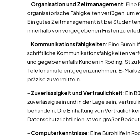
–
Organisation und Zeitmanagement
: Eine 
organisatorische Fähigkeiten verfügen, um ef
Ein gutes Zeitmanagement ist bei Studente
innerhalb von vorgegebenen Fristen zu erled
–
Kommunikationsfähigkeiten
: Eine Bürohil
schriftliche Kommunikationsfähigkeiten verf
und gegebenenfalls Kunden in Roding, St zu 
Telefonanrufe entgegenzunehmen, E-Mails z
präzise zu vermitteln.
–
Zuverlässigkeit und Vertraulichkeit
: Ein B
zuverlässig sein und in der Lage sein, vertr
behandeln. Die Einhaltung von Vertraulichke
Datenschutzrichtlinien ist von großer Bedeu
–
Computerkenntnisse
: Eine Bürohilfe in R