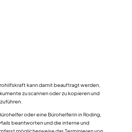
ürohilfskraft kann damit beauftragt werden,
umente zu scannen oder zu kopieren und
szuführen.
 Bürohelfer oder eine Bürohelferin in Roding,
ails beantworten und die interne und
mfasst möglicherweise das Terminieren von