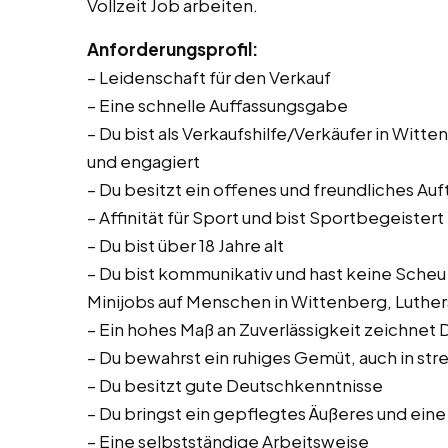
Vollzeit Job arbeiten.
Anforderungsprofil:
– Leidenschaft für den Verkauf
– Eine schnelle Auffassungsgabe
– Du bist als Verkaufshilfe/Verkäufer in Witte
und engagiert
– Du besitzt ein offenes und freundliches Auf
– Affinität für Sport und bist Sportbegeistert
– Du bist über 18 Jahre alt
– Du bist kommunikativ und hast keine Scheu o
Minijobs auf Menschen in Wittenberg, Luthe
– Ein hohes Maß an Zuverlässigkeit zeichnet 
– Du bewahrst ein ruhiges Gemüt, auch in str
– Du besitzt gute Deutschkenntnisse
– Du bringst ein gepflegtes Äußeres und eine
– Eine selbstständige Arbeitsweise