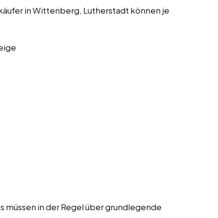
käufer in Wittenberg, Lutherstadt können je
eige
Jobs müssen in der Regel über grundlegende