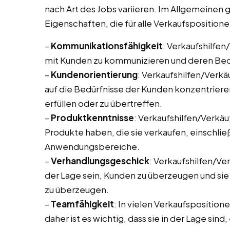
nach Art des Jobs variieren. Im Allgemeinen 
Eigenschaften, die für alle Verkaufspositione
–
Kommunikationsfähigkeit
: Verkaufshilfen
mit Kunden zu kommunizieren und deren Bedü
–
Kundenorientierung
: Verkaufshilfen/Verkä
auf die Bedürfnisse der Kunden konzentrier
erfüllen oder zu übertreffen.
–
Produktkenntnisse
: Verkaufshilfen/Verkäu
Produkte haben, die sie verkaufen, einschlie
Anwendungsbereiche.
–
Verhandlungsgeschick
: Verkaufshilfen/Ve
der Lage sein, Kunden zu überzeugen und sie
zu überzeugen.
–
Teamfähigkeit
: In vielen Verkaufsposition
daher ist es wichtig, dass sie in der Lage si