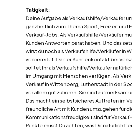
Tätigkeit:
Deine Aufgabe als Verkaufshilfe/Verkäufer u
ganzheitlich zum Thema Sport, Freizeit und 
Verkauf-Jobs. Als Verkaufshilfe/Verkäufer m
Kunden Antworten parat haben. Und das setz
wirst du noch als Verkaufshilfe/Verkäufer in
vorbereitet. Da der Kundenkontakt bei Verk
solltet Ihr als Verkaufshilfe/Verkäufer natü
im Umgang mit Menschen verfügen. Als Verkauf
Verkauf in Wittenberg, Lutherstadt in der Sp
vor allem gut zuhören. Sie sind aufmerksam 
Das macht ein selbstsicheres Auftreten im V
freundliche Art mit Kunden umzugehen für dies
Kommunikationsfreudigkeit sind für Verkauf-
Punkte musst Du achten, was Dir natürlich be