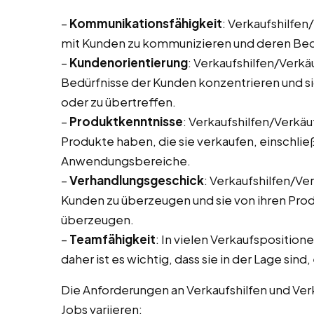
–
Kommunikationsfähigkeit
: Verkaufshilfen
mit Kunden zu kommunizieren und deren Bedü
–
Kundenorientierung
: Verkaufshilfen/Verkä
Bedürfnisse der Kunden konzentrieren und s
oder zu übertreffen.
–
Produktkenntnisse
: Verkaufshilfen/Verkäu
Produkte haben, die sie verkaufen, einschlie
Anwendungsbereiche.
–
Verhandlungsgeschick
: Verkaufshilfen/Ve
Kunden zu überzeugen und sie von ihren Pro
überzeugen.
–
Teamfähigkeit
: In vielen Verkaufsposition
daher ist es wichtig, dass sie in der Lage si
Die Anforderungen an Verkaufshilfen und Ver
Jobs variieren: