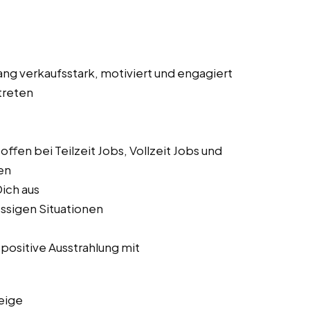
nang verkaufsstark, motiviert und engagiert
treten
ffen bei Teilzeit Jobs, Vollzeit Jobs und
en
Dich aus
essigen Situationen
 positive Ausstrahlung mit
eige