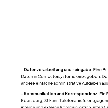
–
Datenverarbeitung und -eingabe
: Eine B
Daten in Computersysteme einzugeben, Dok
andere einfache administrative Aufgaben au
–
Kommunikation und Korrespondenz
: Ein
Ebersberg, St kann Telefonanrufe entgegen
interne und externe Kommunikation unterstü