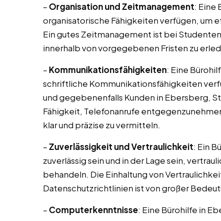
–
Organisation und Zeitmanagement
: Eine 
organisatorische Fähigkeiten verfügen, um ef
Ein gutes Zeitmanagement ist bei Studente
innerhalb von vorgegebenen Fristen zu erled
–
Kommunikationsfähigkeiten
: Eine Bürohil
schriftliche Kommunikationsfähigkeiten verf
und gegebenenfalls Kunden in Ebersberg, St
Fähigkeit, Telefonanrufe entgegenzunehmen
klar und präzise zu vermitteln.
–
Zuverlässigkeit und Vertraulichkeit
: Ein B
zuverlässig sein und in der Lage sein, vertr
behandeln. Die Einhaltung von Vertraulichke
Datenschutzrichtlinien ist von großer Bedeu
–
Computerkenntnisse
: Eine Bürohilfe in E