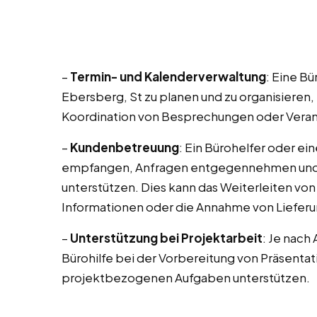
–
Termin- und Kalenderverwaltung
: Eine Bü
Ebersberg, St zu planen und zu organisieren,
Koordination von Besprechungen oder Verans
–
Kundenbetreuung
: Ein Bürohelfer oder ei
empfangen, Anfragen entgegennehmen und 
unterstützen. Dies kann das Weiterleiten von
Informationen oder die Annahme von Liefer
–
Unterstützung bei Projektarbeit
: Je nach
Bürohilfe bei der Vorbereitung von Präsent
projektbezogenen Aufgaben unterstützen.