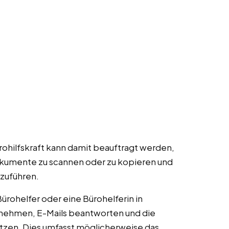
ürohilfskraft kann damit beauftragt werden,
umente zu scannen oder zu kopieren und
szuführen.
 Bürohelfer oder eine Bürohelferin in
nehmen, E-Mails beantworten und die
tzen. Dies umfasst möglicherweise das