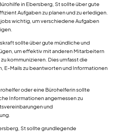
Bürohilfe in Ebersberg, St sollte über gute
fizient Aufgaben zu planen und zu erledigen.
njobs wichtig, um verschiedene Aufgaben
igen.
fskraft sollte über gute mündliche und
ügen, um effektiv mit anderen Mitarbeitern
 zu kommunizieren. Dies umfasst die
, E-Mails zu beantworten und Informationen
ürohelfer oder eine Bürohelferin sollte
auliche Informationen angemessen zu
itsvereinbarungen und
tung.
bersberg, St sollte grundlegende