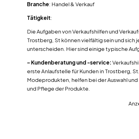
Branche
: Handel & Verkauf
Tätigkeit
:
Die Aufgaben von Verkaufshilfen und Verkau
Trostberg, St können vielfältig sein und sic
unterscheiden. Hier sind einige typische A
– Kundenberatung und -service:
Verkaufshil
erste Anlaufstelle für Kunden in Trostberg, 
Modeprodukten, helfen bei der Auswahl und 
und Pflege der Produkte.
Anz