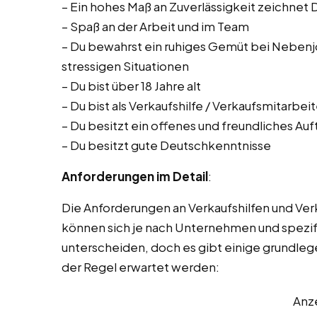
– Ein hohes Maß an Zuverlässigkeit zeichnet 
– Spaß an der Arbeit und im Team
– Du bewahrst ein ruhiges Gemüt bei Nebenjob
stressigen Situationen
– Du bist über 18 Jahre alt
– Du bist als Verkaufshilfe / Verkaufsmitarbei
– Du besitzt ein offenes und freundliches Auf
– Du besitzt gute Deutschkenntnisse
Anforderungen im Detail
:
Die Anforderungen an Verkaufshilfen und Ve
können sich je nach Unternehmen und spezifis
unterscheiden, doch es gibt einige grundleg
der Regel erwartet werden:
Anz