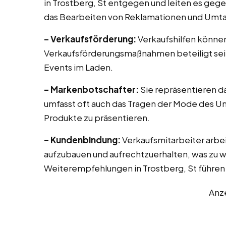
in Trostberg, St entgegen und leiten es ge
das Bearbeiten von Reklamationen und Umta
– Verkaufsförderung:
Verkaufshilfen können
Verkaufsförderungsmaßnahmen beteiligt sei
Events im Laden.
– Markenbotschafter:
Sie repräsentieren d
umfasst oft auch das Tragen der Mode des U
Produkte zu präsentieren.
– Kundenbindung:
Verkaufsmitarbeiter arbe
aufzubauen und aufrechtzuerhalten, was zu 
Weiterempfehlungen in Trostberg, St führen
Anz