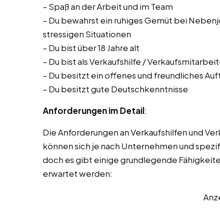
– Spaß an der Arbeit und im Team
– Du bewahrst ein ruhiges Gemüt bei Nebenjob
stressigen Situationen
– Du bist über 18 Jahre alt
– Du bist als Verkaufshilfe / Verkaufsmitarbe
– Du besitzt ein offenes und freundliches Auf
– Du besitzt gute Deutschkenntnisse
Anforderungen im Detail
:
Die Anforderungen an Verkaufshilfen und Ve
können sich je nach Unternehmen und spezifi
doch es gibt einige grundlegende Fähigkeite
erwartet werden:
Anz