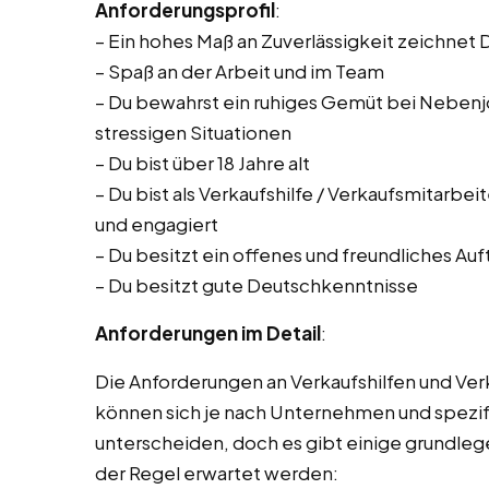
Anforderungsprofil
:
– Ein hohes Maß an Zuverlässigkeit zeichnet 
– Spaß an der Arbeit und im Team
– Du bewahrst ein ruhiges Gemüt bei Nebenjob
stressigen Situationen
– Du bist über 18 Jahre alt
– Du bist als Verkaufshilfe / Verkaufsmitarbe
und engagiert
– Du besitzt ein offenes und freundliches Auf
– Du besitzt gute Deutschkenntnisse
Anforderungen im Detail
:
Die Anforderungen an Verkaufshilfen und Ve
können sich je nach Unternehmen und spezif
unterscheiden, doch es gibt einige grundleg
der Regel erwartet werden: