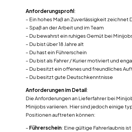
Anforderungsprofil
:
– Ein hohes Maß an Zuverlässigkeit zeichnet 
– Spaß an der Arbeit und im Team
– Du bewahrst ein ruhiges Gemüt bei Minijobs
– Du bist über 18 Jahre alt
– Du hast ein Führerschein
– Du bist als Fahrer / Kurier motiviert und eng
– Du besitzt ein offenes und freundliches Auf
– Du besitzt gute Deutschkenntnisse
Anforderungen im Detail
:
Die Anforderungen an Lieferfahrer bei Minijo
Minijobs variieren. Hier sind jedoch einige t
Positionen auftreten können:
–
Führerschein
: Eine gültige Fahrerlaubnis i