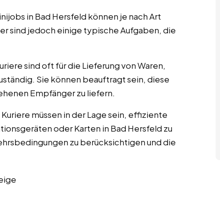
nijobs in Bad Hersfeld können je nach Art
er sind jedoch einige typische Aufgaben, die
Kuriere sind oft für die Lieferung von Waren,
ständig. Sie können beauftragt sein, diese
henen Empfänger zu liefern.
d Kuriere müssen in der Lage sein, effiziente
ationsgeräten oder Karten in Bad Hersfeld zu
erkehrsbedingungen zu berücksichtigen und die
eige