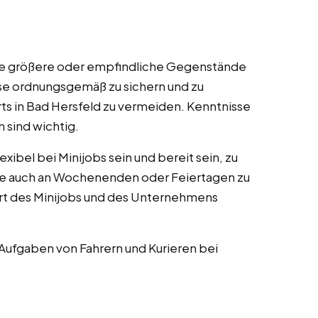
ere größere oder empfindliche Gegenstände
iese ordnungsgemäß zu sichern und zu
s in Bad Hersfeld zu vermeiden. Kenntnisse
sind wichtig.
exibel bei Minijobs sein und bereit sein, zu
se auch an Wochenenden oder Feiertagen zu
Art des Minijobs und des Unternehmens
 Aufgaben von Fahrern und Kurieren bei