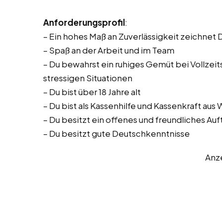
Anforderungsprofil
:
– Ein hohes Maß an Zuverlässigkeit zeichnet 
– Spaß an der Arbeit und im Team
– Du bewahrst ein ruhiges Gemüt bei Vollzeitst
stressigen Situationen
– Du bist über 18 Jahre alt
– Du bist als Kassenhilfe und Kassenkraft aus
– Du besitzt ein offenes und freundliches Auf
– Du besitzt gute Deutschkenntnisse
Anz