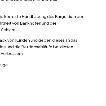
die korrekte Handhabung des Bargelds in der
chtheit von Banknoten und der
Schicht.
ack von Kunden und geben dieses an das
ce und die Betriebsabläufe bei diesen
zu verbessern.
eige