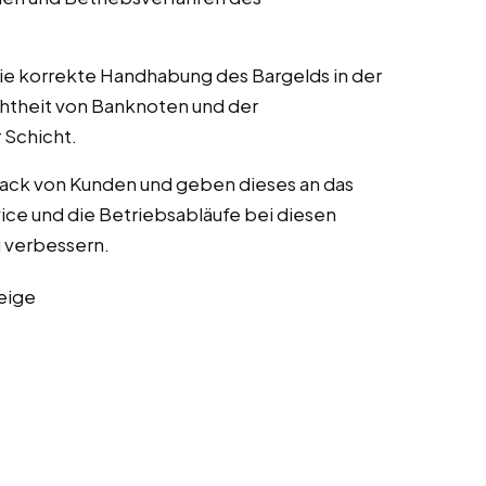
die korrekte Handhabung des Bargelds in der
chtheit von Banknoten und der
Schicht.
ack von Kunden und geben dieses an das
ce und die Betriebsabläufe bei diesen
zu verbessern.
eige