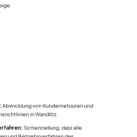
eige
:
Abwicklung von Kundenretouren und
chtlinien in Wandlitz.
erfahren:
Sicherstellung, dass alle
ien und Betriebsverfahren des