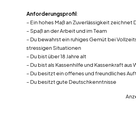
Anforderungsprofil
:
– Ein hohes Maß an Zuverlässigkeit zeichnet 
– Spaß an der Arbeit und im Team
– Du bewahrst ein ruhiges Gemüt bei Vollzeitst
stressigen Situationen
– Du bist über 18 Jahre alt
– Du bist als Kassenhilfe und Kassenkraft aus
– Du besitzt ein offenes und freundliches Auf
– Du besitzt gute Deutschkenntnisse
Anz