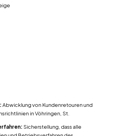
eige
:
Abwicklung von Kundenretouren und
chtlinien in Vöhringen, St.
erfahren:
Sicherstellung, dass alle
ien und Betriebsverfahren des