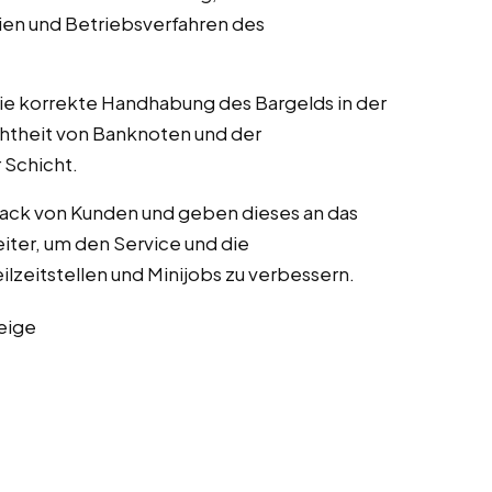
ien und Betriebsverfahren des
die korrekte Handhabung des Bargelds in der
chtheit von Banknoten und der
Schicht.
ack von Kunden und geben dieses an das
iter, um den Service und die
eilzeitstellen und Minijobs zu verbessern.
eige