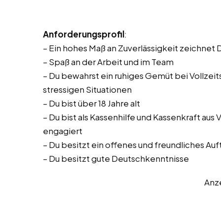
Anforderungsprofil
:
– Ein hohes Maß an Zuverlässigkeit zeichnet 
– Spaß an der Arbeit und im Team
– Du bewahrst ein ruhiges Gemüt bei Vollzeitst
stressigen Situationen
– Du bist über 18 Jahre alt
– Du bist als Kassenhilfe und Kassenkraft aus 
engagiert
– Du besitzt ein offenes und freundliches Auf
– Du besitzt gute Deutschkenntnisse
Anz