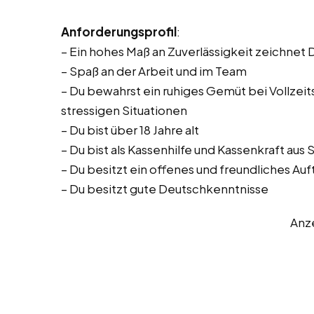
Anforderungsprofil
:
– Ein hohes Maß an Zuverlässigkeit zeichnet 
– Spaß an der Arbeit und im Team
– Du bewahrst ein ruhiges Gemüt bei Vollzeitst
stressigen Situationen
– Du bist über 18 Jahre alt
– Du bist als Kassenhilfe und Kassenkraft aus
– Du besitzt ein offenes und freundliches Auf
– Du besitzt gute Deutschkenntnisse
Anz