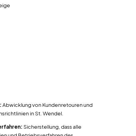
eige
:
Abwicklung von Kundenretouren und
chtlinien in St. Wendel.
erfahren:
Sicherstellung, dass alle
ien und Betriebsverfahren des