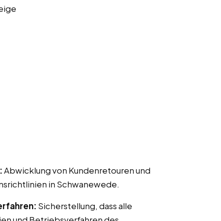
eige
:
Abwicklung von Kundenretouren und
richtlinien in Schwanewede.
erfahren:
Sicherstellung, dass alle
ien und Betriebsverfahren des