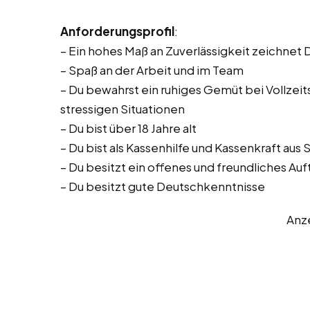
Anforderungsprofil
:
– Ein hohes Maß an Zuverlässigkeit zeichnet 
– Spaß an der Arbeit und im Team
– Du bewahrst ein ruhiges Gemüt bei Vollzeitst
stressigen Situationen
– Du bist über 18 Jahre alt
– Du bist als Kassenhilfe und Kassenkraft a
– Du besitzt ein offenes und freundliches Auf
– Du besitzt gute Deutschkenntnisse
Anz