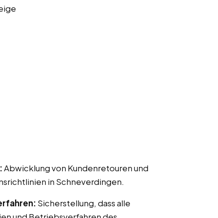
eige
:
Abwicklung von Kundenretouren und
ichtlinien in Schneverdingen.
erfahren:
Sicherstellung, dass alle
ien und Betriebsverfahren des