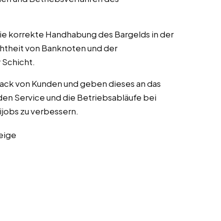
die korrekte Handhabung des Bargelds in der
chtheit von Banknoten und der
Schicht.
ack von Kunden und geben dieses an das
n Service und die Betriebsabläufe bei
nijobs zu verbessern.
eige