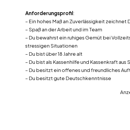
Anforderungsprofil
:
– Ein hohes Maß an Zuverlässigkeit zeichnet 
– Spaß an der Arbeit und im Team
– Du bewahrst ein ruhiges Gemüt bei Vollzeitst
stressigen Situationen
– Du bist über 18 Jahre alt
– Du bist als Kassenhilfe und Kassenkraft au
– Du besitzt ein offenes und freundliches Auf
– Du besitzt gute Deutschkenntnisse
Anz