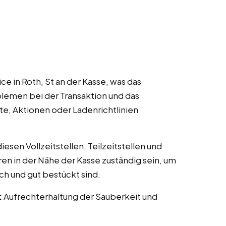
e in Roth, St an der Kasse, was das
lemen bei der Transaktion und das
te, Aktionen oder Ladenrichtlinien
esen Vollzeitstellen, Teilzeitstellen und
ren in der Nähe der Kasse zuständig sein, um
ch und gut bestückt sind.
:
Aufrechterhaltung der Sauberkeit und