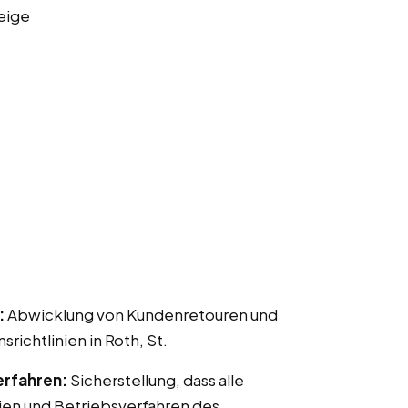
eige
:
Abwicklung von Kundenretouren und
chtlinien in Roth, St.
erfahren:
Sicherstellung, dass alle
ien und Betriebsverfahren des